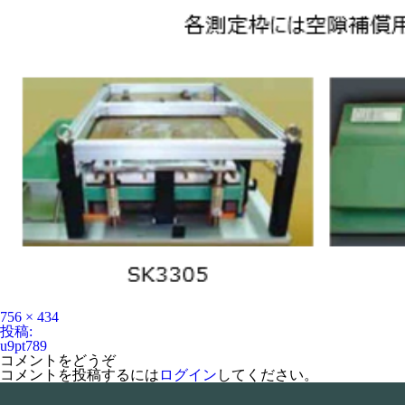
フ
756 × 434
ル
投
投稿:
サ
稿
u9pt789
イ
ナ
コメントをどうぞ
ズ
ビ
コメントを投稿するには
ログイン
してください。
ゲ
ー