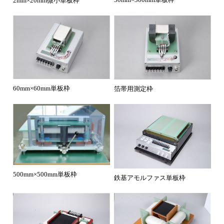
30mm×300mm単板枠
2mm×20mm微小単板枠
60mm×60mm単板枠
箔帯用測定枠
500mm×500mm単板枠
鉄基アモルファス単板枠