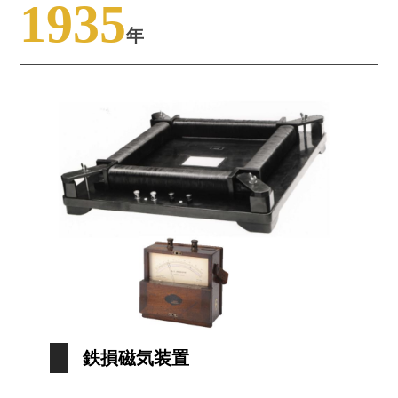
1935
年
鉄損磁気装置