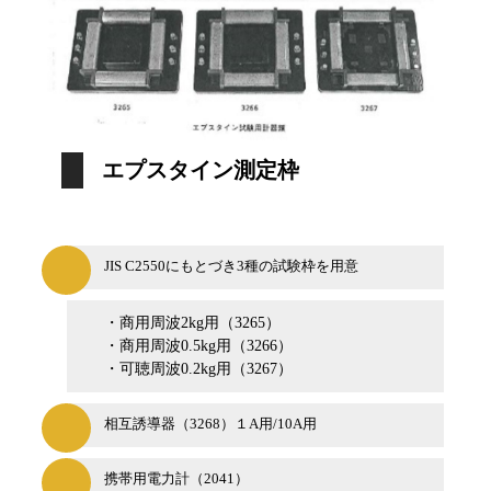
エプスタイン測定枠
JIS C2550にもとづき3種の試験枠を用意
・商用周波2kg用（3265）
・商用周波0.5kg用（3266）
・可聴周波0.2kg用（3267）
相互誘導器（3268）１A用/10A用
携帯用電力計（2041）