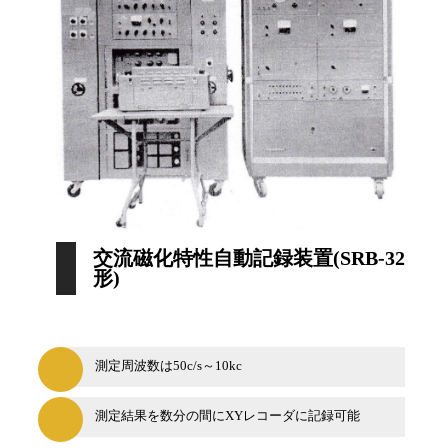
交流磁化特性自動記録装置(SRB-32
形)
測定周波数は50c/s～10kc
測定結果を数分の間にXYレコーダに記録可能