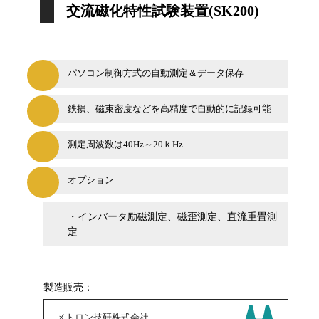
交流磁化特性試験装置(SK200)
パソコン制御方式の自動測定＆データ保存
鉄損、磁束密度などを高精度で自動的に記録可能
測定周波数は40Hz～20ｋHz
オプション
・インバータ励磁測定、磁歪測定、直流重畳測
定
製造販売：
メトロン技研株式会社