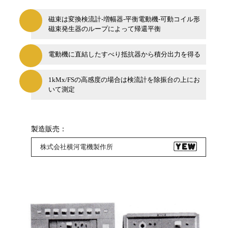
磁束は変換検流計-増幅器-平衡電動機-可動コイル形
磁束発生器のループによって帰還平衡
電動機に直結したすべり抵抗器から積分出力を得る
1kMx/FSの高感度の場合は検流計を除振台の上にお
いて測定
製造販売：
株式会社横河電機製作所