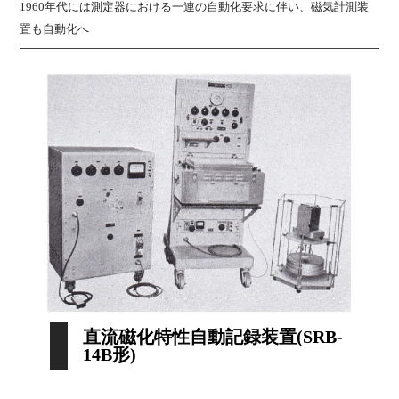
1960年代には測定器における一連の自動化要求に伴い、磁気計測装
置も自動化へ
直流磁化特性自動記録装置(SRB-
14B形)