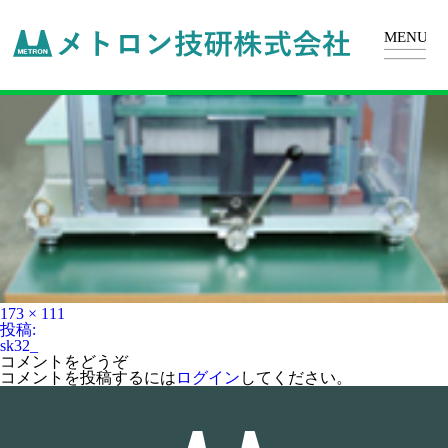
sk32_
フ
173 × 111
ル
投
投稿:
サ
稿
sk32_
イ
ナ
コメントをどうぞ
ズ
ビ
コメントを投稿するには
ログイン
してください。
ゲ
ー
シ
ョ