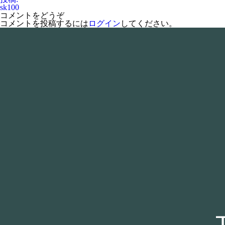
サ
稿
sk100
イ
ナ
コメントをどうぞ
ズ
ビ
コメントを投稿するには
ログイン
してください。
ゲ
ー
シ
ョ
ン