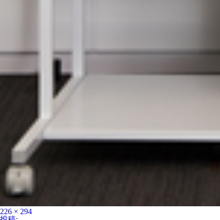
フ
226 × 294
ル
投
投稿: