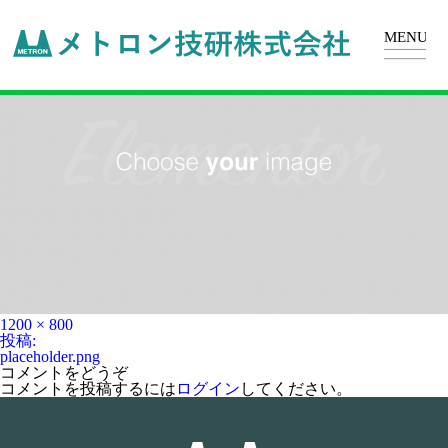
placeholder.png
フ
1200 × 800
ル
投
投稿:
サ
稿
placeholder.png
イ
ナ
コメントをどうぞ
ズ
ビ
コメントを投稿するには
ログイン
してください。
ゲ
ー
シ