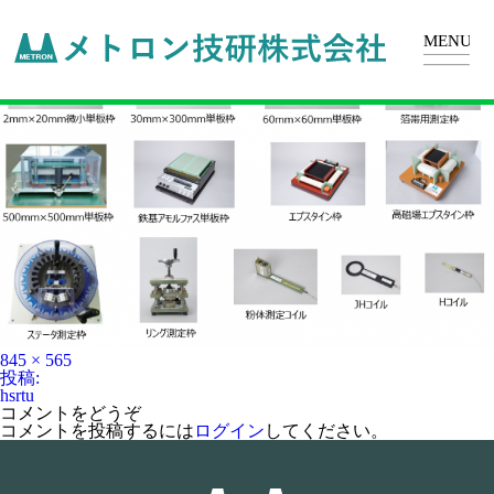
hsrtu
フ
845 × 565
ル
投
投稿:
サ
稿
hsrtu
イ
ナ
コメントをどうぞ
ズ
ビ
コメントを投稿するには
ログイン
してください。
ゲ
ー
シ