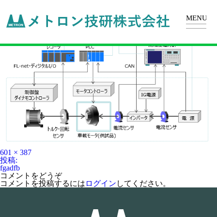
fgadfb
フ
601 × 387
ル
投
投稿:
サ
稿
fgadfb
イ
ナ
コメントをどうぞ
ズ
ビ
コメントを投稿するには
ログイン
してください。
ゲ
ー
シ
ョ