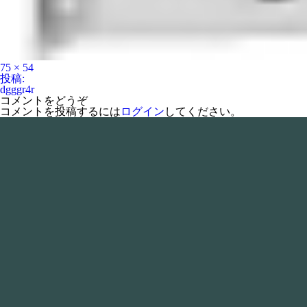
フ
75 × 54
ル
投
投稿:
サ
稿
dgggr4r
イ
ナ
コメントをどうぞ
ズ
ビ
コメントを投稿するには
ログイン
してください。
ゲ
ー
シ
ョ
ン