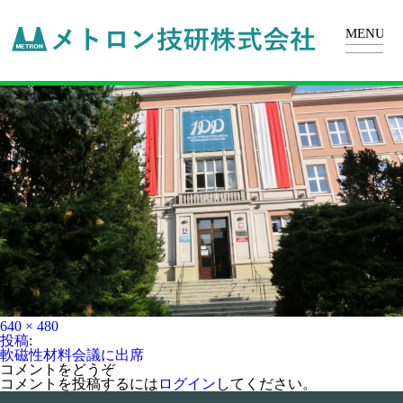
70328120_2412453818868875_7994312676329127936_n
フ
640 × 480
ル
投
投稿:
サ
稿
軟磁性材料会議に出席
イ
ナ
コメントをどうぞ
ズ
ビ
コメントを投稿するには
ログイン
してください。
ゲ