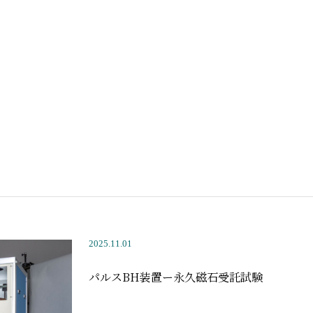
2025.11.01
パルスBH装置ー永久磁石受託試験