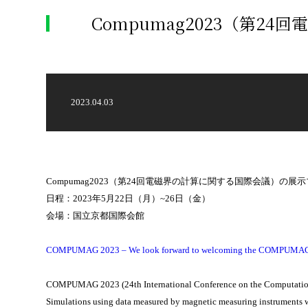
Compumag2023（第2
2023.04.03
Compumag2023（第24回電磁界の計算に関する国際会議
日程：2023年5月22日（月）~26日（金）
会場：国立京都国際会館
COMPUMAG 2023 – We look forward to welcoming the COMPUMAG co
COMPUMAG 2023 (24th International Conference on the Computation o
Simulations using data measured by magnetic measuring instruments wi