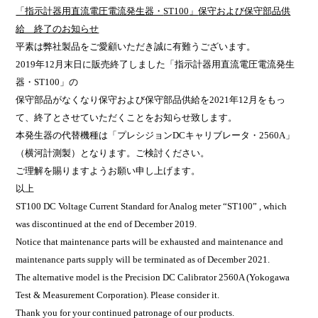
「指示計器用直流電圧電流発生器・
ST100
」
保守および保守部品供
給 終了のお知らせ
平素は弊社製品をご愛顧いただき誠に有難うございます。
2019年12月末日に販売終了しました「指示計器用直流電圧電流発生
器・ST100」の
保守部品がなくなり保守および保守部品供給を2021年12月をもっ
て、終了とさせていただくことをお知らせ致します。
本発生器の代替機種は「プレシジョンDCキャリブレータ・2560A」
（横河計測製）となります。ご検討ください。
ご理解を賜りますようお願い申し上げます。
以上
ST100 DC Voltage Current Standard for Analog meter “ST100” , which
was discontinued at the end of December 2019.
Notice that maintenance parts will be exhausted and maintenance and
maintenance parts supply will be terminated as of December 2021.
The alternative model is the Precision DC Calibrator 2560A (Yokogawa
Test & Measurement Corporation). Please consider it.
Thank you for your continued patronage of our products.